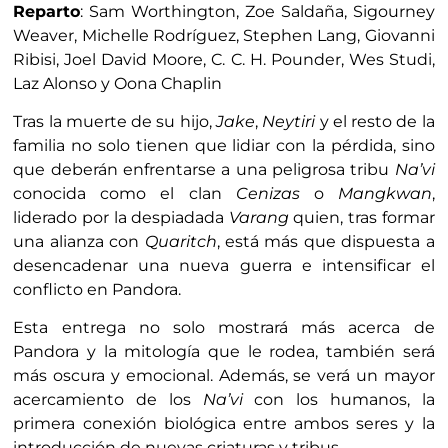
Reparto
: Sam Worthington, Zoe Saldaña, Sigourney
Weaver, Michelle Rodríguez, Stephen Lang, Giovanni
Ribisi, Joel David Moore, C. C. H. Pounder, Wes Studi,
Laz Alonso y Oona Chaplin
Tras la muerte de su hijo,
Jake
,
Neytiri
y el resto de la
familia no solo tienen que lidiar con la pérdida, sino
que deberán enfrentarse a una peligrosa tribu
Na’vi
conocida como el clan
Cenizas
o
Mangkwan
,
liderado por la despiadada
Varang
quien, tras formar
una alianza con
Quaritch
, está más que dispuesta a
desencadenar una nueva guerra e intensificar el
conflicto en Pandora.
Esta entrega no solo mostrará más acerca de
Pandora y la mitología que le rodea, también será
más oscura y emocional. Además, se verá un mayor
acercamiento de los
Na’vi
con los humanos, la
primera conexión biológica entre ambos seres y la
introducción de nuevas criaturas y tribus.