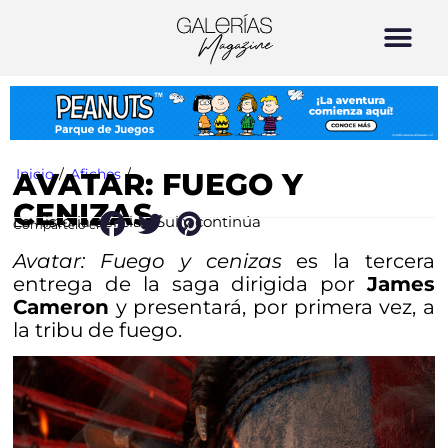
Inicio
/
Afiches
/
AVATAR: FUEGO Y
CENIZAS
La historia del clan Sully continúa
Compártelo en:
Avatar: Fuego y cenizas
es la tercera
entrega de la saga dirigida por
James
Cameron
y presentará, por primera vez, a
la tribu de fuego.