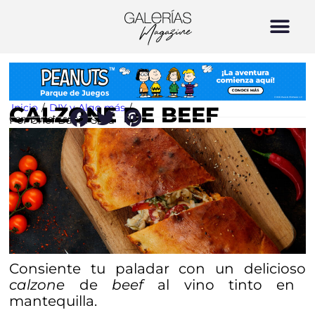
Inicio
/
DIY y Algo más
/
CALZONE DE BEEF
Por Chef David Silva
Compártelo en:
Consiente tu paladar con un delicioso
calzone
de
beef
al vino tinto en
mantequilla.