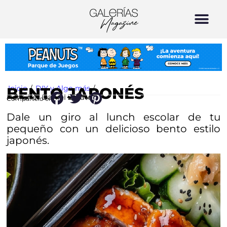
Inicio
/
DIY y Algo más
/
BENTO JAPONÉS
Por Chef Daniel Zárate
Compártelo en:
Dale un giro al lunch escolar de tu
pequeño con un delicioso bento estilo
japonés.