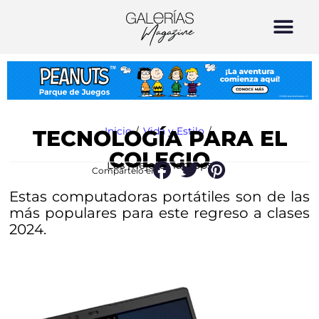
Inicio
/
Vida y Estilo
/
TECNOLOGÍA PARA EL
COLEGIO
Las mejores laptops
Compártelo en:
Estas computadoras portátiles son de las
más populares para este regreso a clases
2024.