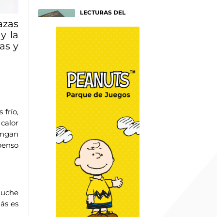
LECTURAS DEL
VERANO
azas
Títulos para entender tu
mente
y la
Afiches
as y
SAM SMITH: HAZEL
EYES
Un nuevo y emotivo disco
sobre NY
Afiches
frío,
calor
RAYAS COLORIDAS
engan
Por Mónica Muñoz
Go Fashion
openso
WRAPOLLO
Por Chef Christian Lima
DIY y Algo más
luche
más es
WRAP DE PAVO EN