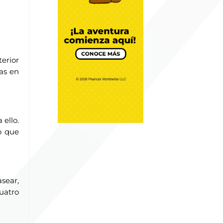
CREMOSO DE
AGUACATE
Por Chef Daniel Zárate
DIY y Algo más
terior
BATIDO DE YOGUR
GRIEGO
as en
Por Chef Daniel Zárate
DIY y Algo más
 ello.
o que
asear,
uatro