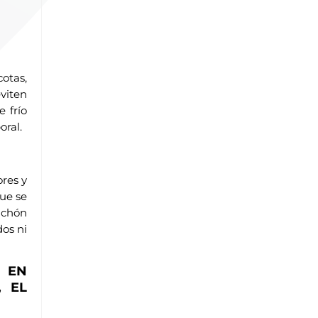
otas,
viten
 frío
ral.
ores y
que se
lchón
dos ni
 EN
, EL