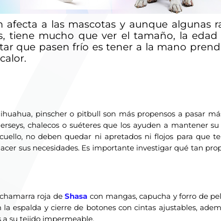
 afecta a las mascotas y aunque algunas r
s, tiene mucho que ver el tamaño, la edad 
tar que pasen frío es tener a la mano prend
calor.
huahua, pinscher o pitbull son más propensos a pasar más 
 jerseys, chalecos o suéteres que los ayuden a mantener su 
 cuello, no deben quedar ni apretados ni flojos para que t
hacer sus necesidades. Es importante investigar qué tan pr
chamarra roja de
Shasa
con mangas, capucha y forro de pe
en la espalda y cierre de botones con cintas ajustables, ade
as a su tejido impermeable.