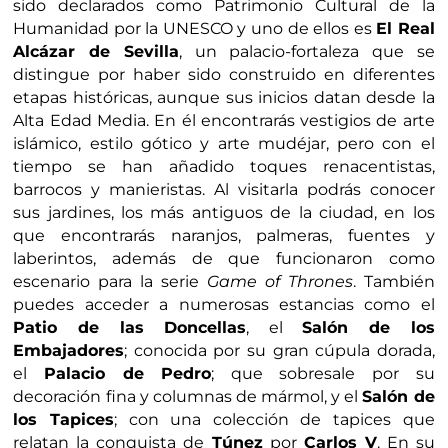
sido declarados como Patrimonio Cultural de la
Humanidad por la UNESCO y uno de ellos es
El Real
Alcázar de Sevilla
, un palacio-fortaleza que se
distingue por haber sido construido en diferentes
etapas históricas, aunque sus inicios datan desde la
Alta Edad Media. En él encontrarás vestigios de arte
islámico, estilo gótico y arte mudéjar, pero con el
tiempo se han añadido toques renacentistas,
barrocos y manieristas. Al visitarla podrás conocer
sus jardines, los más antiguos de la ciudad, en los
que encontrarás naranjos, palmeras, fuentes y
laberintos, además de que funcionaron como
escenario para la serie
Game of Thrones
. También
puedes acceder a numerosas estancias como el
Patio de las Doncellas
, el
Salón de los
Embajadores
; conocida por su gran cúpula dorada,
el
Palacio de Pedro
; que sobresale por su
decoración fina y columnas de mármol, y el
Salón de
los Tapices
; con una colección de tapices que
relatan la conquista de
Túnez
por
Carlos V
. En su