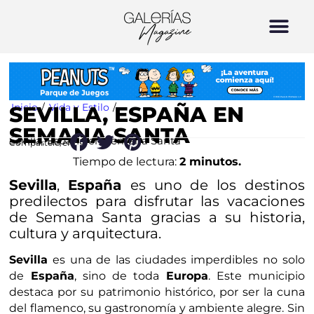
Inicio
/
Vida y Estilo
/
SEVILLA, ESPAÑA EN
SEMANA SANTA
Sevilla, España en Semana Santa
Compártelo en:
Tiempo de lectura:
2 minutos.
Sevilla
,
España
es uno de los destinos
predilectos para disfrutar las vacaciones
de Semana Santa gracias a su historia,
cultura y arquitectura.
Sevilla
es una de las ciudades imperdibles no solo
de
España
, sino de toda
Europa
. Este municipio
destaca por su patrimonio histórico, por ser la cuna
del flamenco, su gastronomía y ambiente alegre. Sin