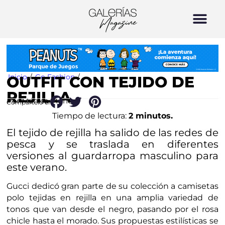
Inicio
/
Go Fashion
/
OUTFIT CON TEJIDO DE
REJILLA
Por Mónica Muñoz
Compártelo en:
Tiempo de lectura:
2 minutos.
El tejido de rejilla ha salido de las redes de
pesca y se traslada en diferentes
versiones al guardarropa masculino para
este verano.
Gucci dedicó gran parte de su colección a camisetas
polo tejidas en rejilla en una amplia variedad de
tonos que van desde el negro, pasando por el rosa
chicle hasta el morado. Sus propuestas estilísticas se