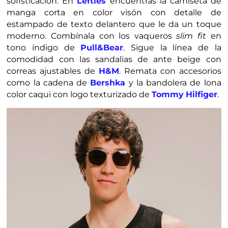
sofisticación. En
Lefties
encuentras la camiseta de
manga corta en color visón con detalle de
estampado de texto delantero que le da un toque
moderno. Combínala con los vaqueros
slim fit
en
tono índigo de
Pull&Bear
. Sigue la línea de la
comodidad con las sandalias de ante beige con
correas ajustables de
H&M
. Remata con accesorios
como la cadena de
Bershka
y la bandolera de lona
color caqui con logo texturizado de
Tommy
Hilfiger
.