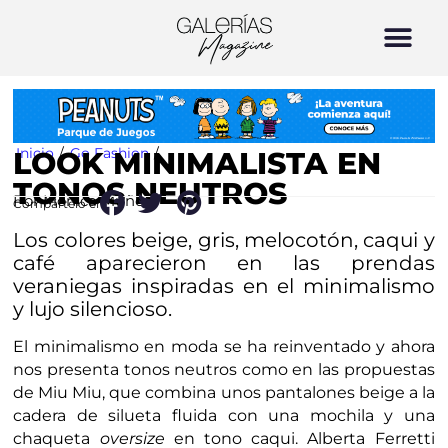
Inicio
/
Go Fashion
/
LOOK MINIMALISTA EN
TONOS NEUTROS
Por Mónica Muñoz
Compártelo en:
Los colores beige, gris, melocotón, caqui y
café aparecieron en las prendas
veraniegas inspiradas en el minimalismo
y lujo silencioso.
El minimalismo en moda se ha reinventado y ahora
nos presenta tonos neutros como en las propuestas
de Miu Miu, que combina unos pantalones beige a la
cadera de silueta fluida con una mochila y una
chaqueta
oversize
en tono caqui. Alberta Ferretti