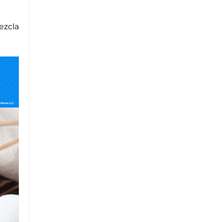
ezcla