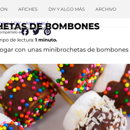
ION
AFICHES
DIY Y ALGO MÁS
ARCHIVO
nicio
/
DIY y Algo más
/
HETAS DE BOMBONES
Por Chef Daniel Zárate
ompártelo en:
mpo de lectura:
1 minuto.
hogar con unas minibrochetas de bombones