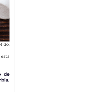
tido.
 está
o de
bia,