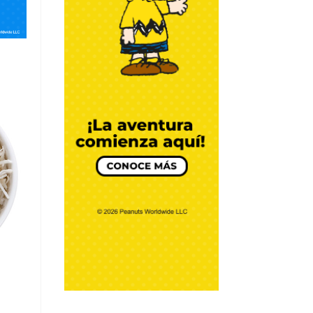
CREMOSO DE
AGUACATE
Por Chef Daniel Zárate
DIY y Algo más
BATIDO DE YOGUR
GRIEGO
Por Chef Daniel Zárate
DIY y Algo más