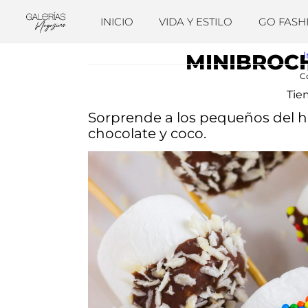
INICIO
VIDA Y ESTILO
GO FASH
I
MINIBROC
C
Tie
Sorprende a los pequeños del 
chocolate y coco.