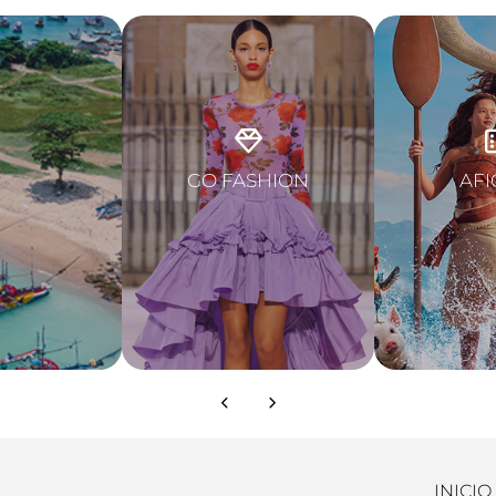
GO FASHION
AFI
INICIO