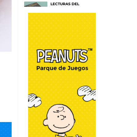
LECTURAS DEL
VERANO
Títulos para entender tu
mente
Afiches
SAM SMITH: HAZEL
EYES
Un nuevo y emotivo disco
sobre NY
Afiches
RAYAS COLORIDAS
Por Mónica Muñoz
Go Fashion
WRAPOLLO
Por Chef Christian Lima
DIY y Algo más
WRAP DE PAVO EN