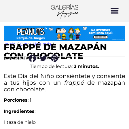
Inicio
/
DIY y Algo más
/
FRAPPÉ DE MAZAPÁN
CON CHOCOLATE
Por Chef Daniel Zárate
Compártelo en:
Tiempo de lectura:
2 minutos.
Este Día del Niño consiéntete y consiente
a tus hijos con un
frappé
de mazapán
con chocolate.
Porciones
: 1
Ingredientes
:
1 taza de hielo