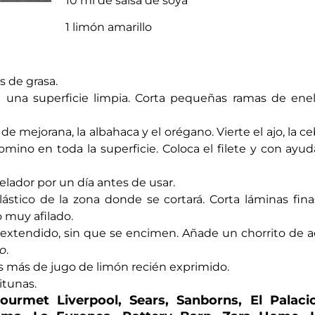
10 ml de salsa de soya
1 limón amarillo
s de grasa.
e una superficie limpia. Corta pequeñas ramas de ene
e mejorana, la albahaca y el orégano. Vierte el ajo, la ceb
 comino en toda la superficie. Coloca el filete y con ayud
elador por un día antes de usar.
lástico de la zona donde se cortará. Corta láminas fina
o muy afilado.
 extendido, sin que se encimen. Añade un chorrito de a
o
.
as más de jugo de limón recién exprimido.
itunas.
ourmet Liverpool, Sears, Sanborns, El Palaci