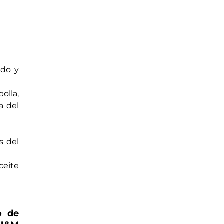
ldo y
olla,
a del
s del
ceite
o de