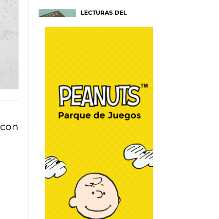
LECTURAS DEL
VERANO
Títulos para entender tu
mente
Afiches
SAM SMITH: HAZEL
EYES
Un nuevo y emotivo disco
sobre NY
Afiches
con
RAYAS COLORIDAS
Por Mónica Muñoz
Go Fashion
WRAPOLLO
Por Chef Christian Lima
DIY y Algo más
WRAP DE PAVO EN