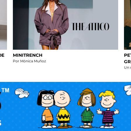
DE
MINITRENCH
PE
Por Mónica Muñoz
GR
Un s