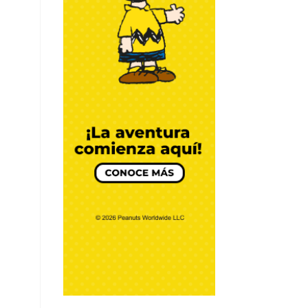
CREMOSO DE
AGUACATE
Por Chef Daniel Zárate
DIY y Algo más
BATIDO DE YOGUR
GRIEGO
Por Chef Daniel Zárate
DIY y Algo más