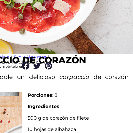
nicio
/
DIY y Algo más
/
CIO DE CORAZÓN
Por Chef Christian Lima
ompártelo en:
dole un delicioso
carpaccio
de corazón 
Porciones
: 8
Ingredientes
:
500 g de corazón de filete
10 hojas de albahaca