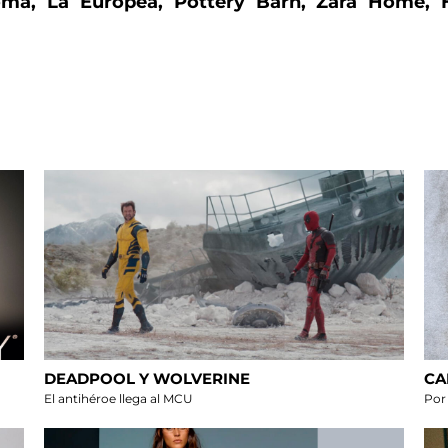
noma, La Europea, Pottery Barn, Zara Home,
DEADPOOL Y WOLVERINE
CA
El antihéroe llega al MCU
Por