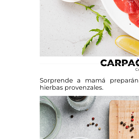
I
CARPAC
C
Sorprende a mamá preparán
hierbas provenzales.