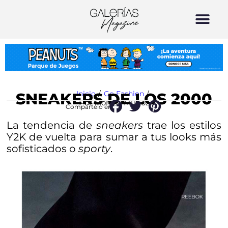
Inicio
/
Go Fashion
/
SNEAKERS DE LOS 2000
Por Mónica Muñoz
Compártelo en:
La tendencia de
sneakers
trae los estilos
Y2K de vuelta para sumar a tus looks más
sofisticados o
sporty
.