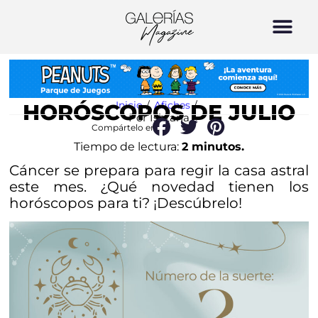
Inicio
/
Afiches
/
HORÓSCOPOS DE JULIO
Por Ishtana
Compártelo en:
Tiempo de lectura:
2 minutos.
Cáncer se prepara para regir la casa astral
este mes. ¿Qué novedad tienen los
horóscopos para ti? ¡Descúbrelo!