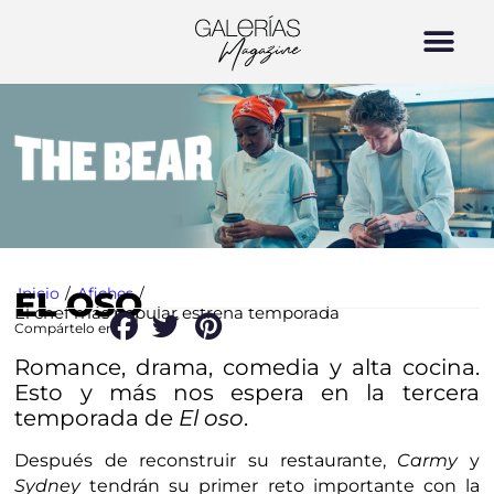
Inicio
/
Afiches
/
EL OSO
El chef más popular estrena temporada
Compártelo en:
Romance, drama, comedia y alta cocina.
Esto y más nos espera en la tercera
temporada de
El oso
.
Después de reconstruir su restaurante,
Carmy
y
Sydney
tendrán su primer reto importante con la