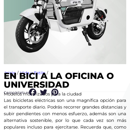
Inicio
/
Vida y Estilo
/
EN BICI A LA OFICINA O
UNIVERSIDAD
Compártelo en:
Modelos motorizados para la ciudad
Las bicicletas eléctricas son una magnífica opción para
el transporte diario. Podrás recorrer grandes distancias y
subir pendientes con menos esfuerzo, además son una
alternativa sostenible, por lo que cada vez son más
populares incluso para ejercitarse. Recuerda que, como