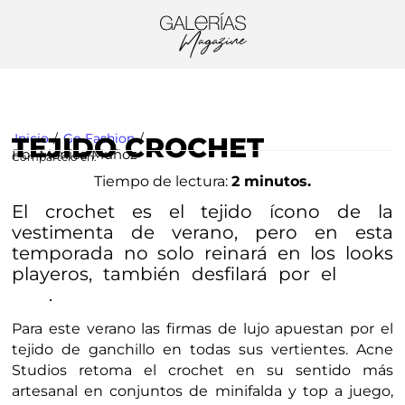
VIDA Y ESTILO
GO FASHION
DIY Y ALGO MÁS
Inicio
/
Go Fashion
/
TEJIDO CROCHET
Por Mónica Muñoz
Compártelo en:
Tiempo de lectura:
2 minutos.
El crochet es el tejido ícono de la
vestimenta de verano, pero en esta
temporada no solo reinará en los looks
playeros, también desfilará por el
street
.
style
Para este verano las firmas de lujo apuestan por el
tejido de ganchillo en todas sus vertientes. Acne
Studios retoma el crochet en su sentido más
artesanal en conjuntos de minifalda y top a juego,