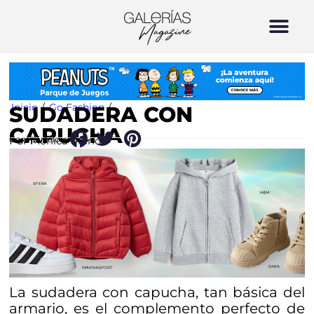
Inicio
/
Go Fashion
/
SUDADERA CON
CAPUCHA
Por Mónica Muñoz
Compártelo en:
La sudadera con capucha, tan básica del
armario, es el complemento perfecto de