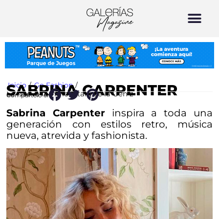
Inicio
/
Go Fashion
/
SABRINA CARPENTER
La nueva femme fatale de la Gen z
Compártelo en:
Sabrina Carpenter
inspira a toda una
generación con estilos retro, música
nueva, atrevida y fashionista.