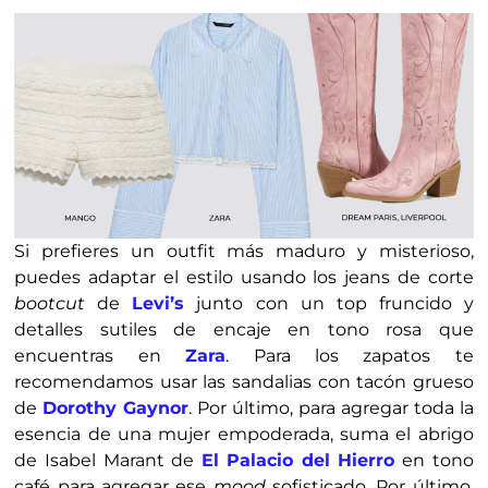
Si prefieres un outfit más maduro y misterioso,
puedes adaptar el estilo usando los jeans de corte
bootcut
de
Levi’s
junto con un top fruncido y
detalles sutiles de encaje en tono rosa que
encuentras en
Zara
. Para los zapatos te
recomendamos usar las sandalias con tacón grueso
de
Dorothy Gaynor
. Por último, para agregar toda la
esencia de una mujer empoderada, suma el abrigo
de Isabel Marant de
El Palacio del Hierro
en tono
café para agregar ese
mood
sofisticado. Por último,