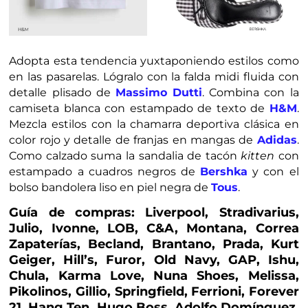
Adopta esta tendencia yuxtaponiendo estilos como
en las pasarelas. Lógralo con la falda midi fluida con
detalle plisado de
Massimo Dutti
. Combina con la
camiseta blanca con estampado de texto de
H&M
.
Mezcla estilos con la chamarra deportiva clásica en
color rojo y detalle de franjas en mangas de
Adidas
.
Como calzado suma la sandalia de tacón
kitten
con
estampado a cuadros negros de
Bershka
y con el
bolso bandolera liso en piel negra de
Tous
.
Guía de compras: Liverpool, Stradivarius,
Julio, Ivonne, LOB, C&A, Montana, Correa
Zapaterías, Becland, Brantano, Prada, Kurt
Geiger, Hill’s, Furor, Old Navy, GAP, Ishu,
Chula, Karma Love, Nuna Shoes, Melissa,
Pikolinos, Gillio, Springfield, Ferrioni, Forever
21, Hang Ten, Hugo Boss, Adolfo Domínguez,