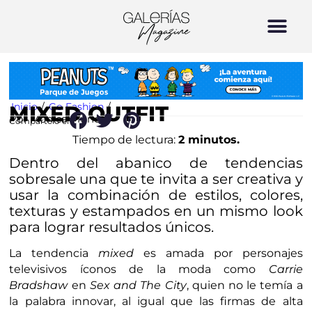
Inicio
/
Go Fashion
/
MIXED OUTFIT
Por Mónica Muñoz
Compártelo en:
Tiempo de lectura:
2 minutos.
Dentro del abanico de tendencias
sobresale una que te invita a ser creativa y
usar la combinación de estilos, colores,
texturas y estampados en un mismo look
para lograr resultados únicos.
La tendencia
mixed
es amada por personajes
televisivos íconos de la moda como
Carrie
Bradshaw
en
Sex and The City
, quien no le temía a
la palabra innovar, al igual que las firmas de alta