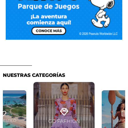
NUESTRAS CATEGORÍAS
Ver artículos
artículos
Ver artí
GO FAFHION
Y ESTILO
AFIC