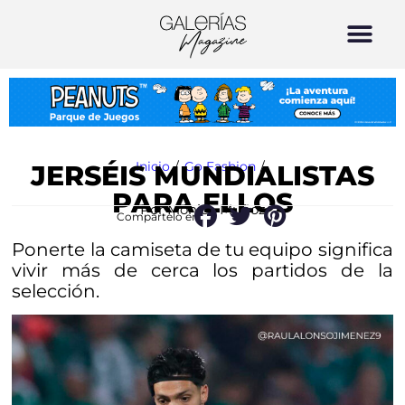
Inicio
/
Go Fashion
/
JERSÉIS MUNDIALISTAS
PARA ELLOS
Por Mónica Muñoz
Compártelo en:
Ponerte la camiseta de tu equipo significa
vivir más de cerca los partidos de la
selección.