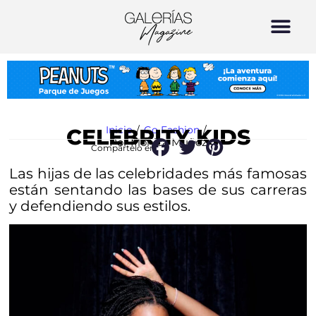
Inicio
/
Go Fashion
/
CELEBRITY KIDS
Por Mónica Muñoz
Compártelo en:
Las hijas de las celebridades más famosas
están sentando las bases de sus carreras
y defendiendo sus estilos.