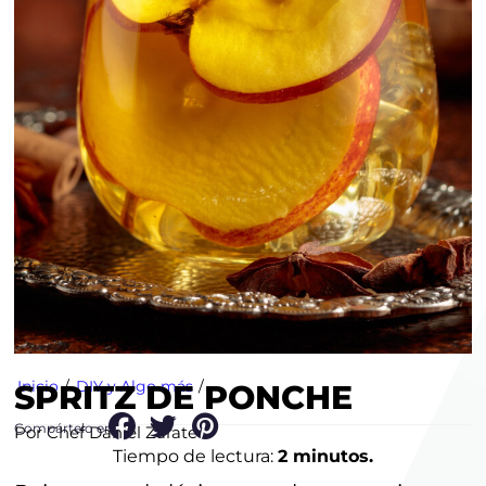
Inicio
/
DIY y Algo más
/
SPRITZ DE PONCHE
Compártelo en:
Por Chef Daniel Zárate
Tiempo de lectura:
2 minutos.