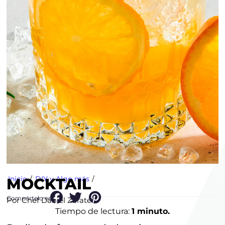
Inicio
/
DIY y Algo más
/
MOCKTAIL
Compártelo en:
Por Chef Daniel Zarate
Tiempo de lectura:
1 minuto.