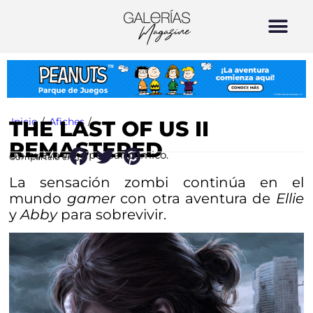
Inicio
/
Afiches
/
THE LAST OF US II
REMASTERED
Un nuevo viaje pospandémico.
Compártelo en:
La sensación zombi continúa en el
mundo
gamer
con otra aventura de
Ellie
y
Abby
para sobrevivir.