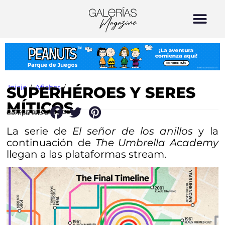
Inicio
/
Afiches
/
SUPERHÉROES Y SERES
MÍTICOS
Estrenos de agosto
Compártelo en:
La serie de
El señor de los anillos
y la
continuación de
The Umbrella Academy
llegan a las plataformas stream.