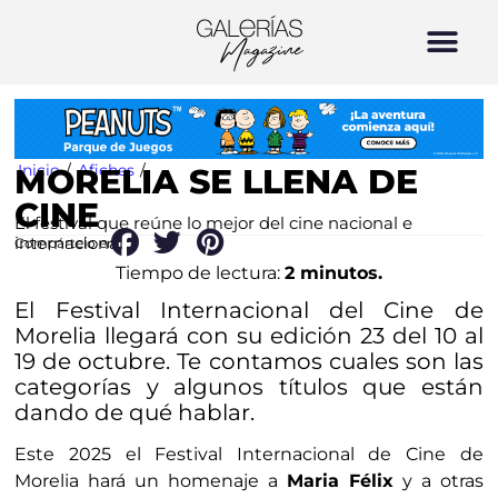
Inicio
/
Afiches
/
MORELIA SE LLENA DE
CINE
El festival que reúne lo mejor del cine nacional e
internacional
Compártelo en:
Tiempo de lectura:
2 minutos.
El Festival Internacional del Cine de
Morelia llegará con su edición 23 del 10 al
19 de octubre. Te contamos cuales son las
categorías y algunos títulos que están
dando de qué hablar.
Este 2025 el Festival Internacional de Cine de
Morelia hará un homenaje a
Maria Félix
y a otras