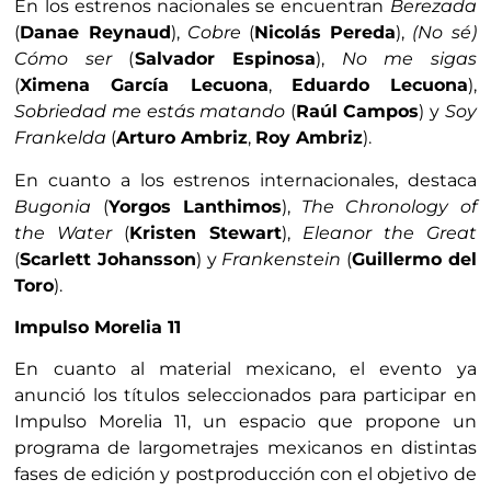
En los estrenos nacionales se encuentran
Berezada
(
Danae Reynaud
),
Cobre
(
Nicolás Pereda
),
(No sé)
Cómo ser
(
Salvador Espinosa
),
No me sigas
(
Ximena García Lecuona
,
Eduardo Lecuona
),
Sobriedad me estás matando
(
Raúl Campos
) y
Soy
Frankelda
(
Arturo Ambriz
,
Roy Ambriz
).
En cuanto a los estrenos internacionales, destaca
Bugonia
(
Yorgos Lanthimos
),
The Chronology of
the Water
(
Kristen Stewart
),
Eleanor the Great
(
Scarlett Johansson
) y
Frankenstein
(
Guillermo del
Toro
).
Impulso Morelia 11
En cuanto al material mexicano, el evento ya
anunció los títulos seleccionados para participar en
Impulso Morelia 11, un espacio que propone un
programa de largometrajes mexicanos en distintas
fases de edición y postproducción con el objetivo de