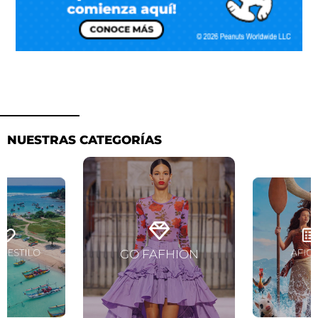
NUESTRAS CATEGORÍAS
Ver artículos
artículos
Ver artí
GO FAFHION
Y ESTILO
AFIC