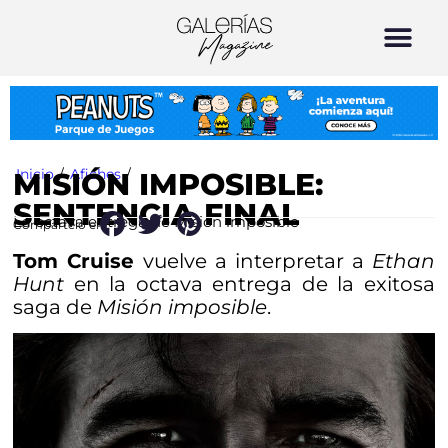
Inicio
/
Afiches
/
MISIÓN IMPOSIBLE:
SENTENCIA FINAL
La octava entrega de Misión imposible
Compártelo en:
Tom Cruise
vuelve a interpretar a
Ethan
Hunt
en la octava entrega de la exitosa
saga de
Misión imposible
.