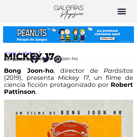
Inicio
/
Afiches
/
MICKEY 17
La nueva cinta de Bong Joon-ho
Compártelo en:
Bong Joon-ho
, director de
Parásitos
(2019), presenta
Mickey 17
, un filme de
ciencia ficción protagonizado por
Robert
Pattinson
.