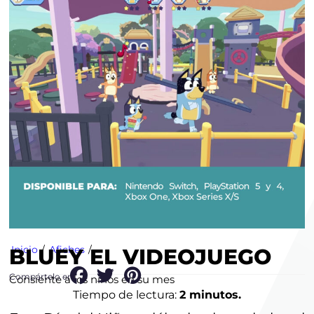
Inicio
/
Afiches
/
BLUEY EL VIDEOJUEGO
Compártelo en:
Consiente a los niños en su mes
Tiempo de lectura:
2 minutos.