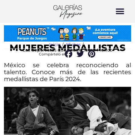
Inicio
/
Afiches
/
MUJERES MEDALLISTAS
Las deportistas que enaltecieron México
Compártelo en:
México se celebra reconociendo al
talento. Conoce más de las recientes
medallistas de París 2024.