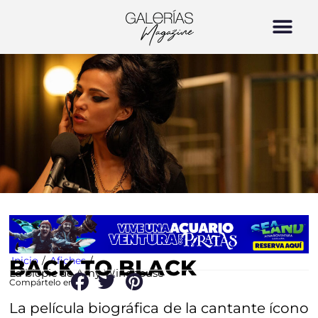
Inicio
/
Afiches
/
BACK TO BLACK
La biopic de Amy Winehouse
Compártelo en:
La película biográfica de la cantante ícono