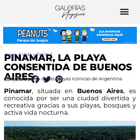
Inicio
/
Vida y Estilo
/
PINAMAR, LA PLAYA
CONSENTIDA DE BUENOS
AIRES
Disfruta de una de las playas icónicas de Argentina
Compártelo en:
Pinamar
, situada en
Buenos Aires
, es
conocida por ser una ciudad divertida y
recreativa gracias a sus playas, bosques y
activa vida nocturna.