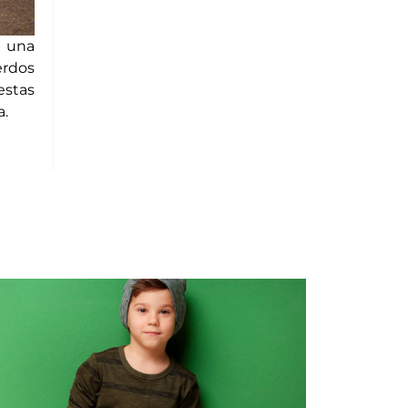
 una
erdos
estas
a.