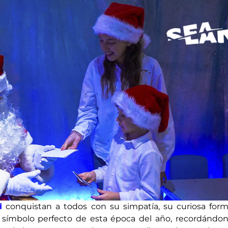
d
conquistan a todos con su simpatía, su curiosa for
l símbolo perfecto de esta época del año, recordándon