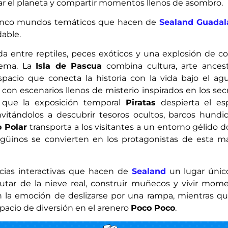
idar el planeta y compartir momentos llenos de asombro.
s cinco mundos temáticos que hacen de
Sealand Guadal
dable.
vida entre reptiles, peces exóticos y una explosión de co
stema. La
Isla de Pascua
combina cultura, arte ancest
pacio que conecta la historia con la vida bajo el agu
con escenarios llenos de misterio inspirados en los sec
 que la exposición temporal
Piratas
despierta el esp
vitándolos a descubrir tesoros ocultos, barcos hundi
 Polar
transporta a los visitantes a un entorno gélido 
pingüinos se convierten en los protagonistas de esta m
ncias interactivas que hacen de
Sealand
un lugar únic
frutar de la nieve real, construir muñecos y vivir mom
n la emoción de deslizarse por una rampa, mientras qu
acio de diversión en el arenero
Poco Poco
.