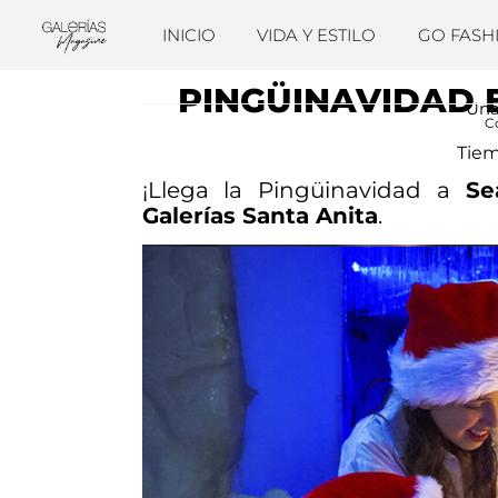
INICIO
VIDA Y ESTILO
GO FASH
PINGÜINAVIDAD
Una
C
Tiem
¡Llega la Pingüinavidad a
Se
Galerías Santa Anita
.