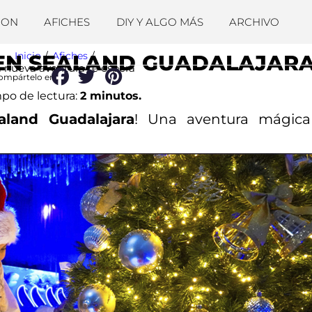
ION
AFICHES
DIY Y ALGO MÁS
ARCHIVO
Inicio
/
Afiches
/
 EN SEALAND GUADALAJAR
 nueva aventura te espera
ompártelo en:
po de lectura:
2 minutos.
aland Guadalajara
! Una aventura mágic