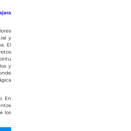
ajara
lores
ral y
a. El
retos
íritu
dos y
donde
ágica
o. En
entos
e los