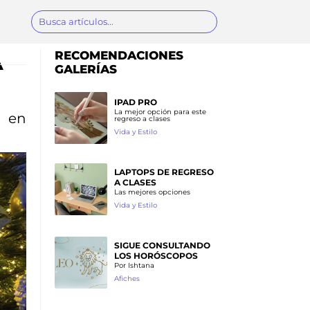
RECOMENDACIONES
A
GALERÍAS
IPAD PRO
La mejor opción para este
a en
regreso a clases
Vida y Estilo
LAPTOPS DE REGRESO
A CLASES
Las mejores opciones
Vida y Estilo
SIGUE CONSULTANDO
LOS HORÓSCOPOS
Por Ishtana
Afiches