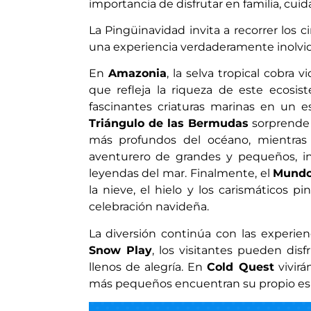
importancia de disfrutar en familia, cu
La Pingüinavidad invita a recorrer lo
una experiencia verdaderamente inolvi
En
Amazonia
, la selva tropical cobra 
que refleja la riqueza de este ecosi
fascinantes criaturas marinas en un es
Triángulo de las Bermudas
sorprende 
más profundos del océano, mientras
aventurero de grandes y pequeños, in
leyendas del mar. Finalmente, el
Mundo
la nieve, el hielo y los carismáticos 
celebración navideña.
La diversión continúa con las experie
Snow Play
, los visitantes pueden dis
llenos de alegría. En
Cold Quest
vivirá
más pequeños encuentran su propio esp