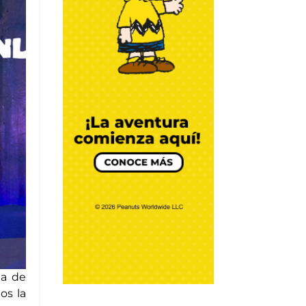
CREMOSO DE
AGUACATE
Por Chef Daniel Zárate
DIY y Algo más
BATIDO DE YOGUR
GRIEGO
Por Chef Daniel Zárate
DIY y Algo más
ma de
os la