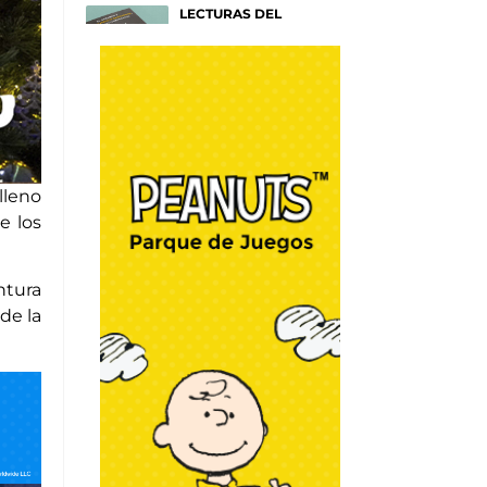
LECTURAS DEL
VERANO
Títulos para entender tu
mente
Afiches
SAM SMITH: HAZEL
EYES
Un nuevo y emotivo disco
sobre NY
lleno
Afiches
e los
RAYAS COLORIDAS
Por Mónica Muñoz
ntura
Go Fashion
de la
WRAPOLLO
Por Chef Christian Lima
DIY y Algo más
WRAP DE PAVO EN