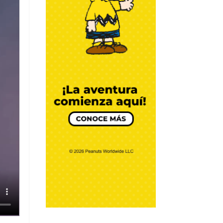
CREMOSO DE
AGUACATE
Por Chef Daniel Zárate
DIY y Algo más
BATIDO DE YOGUR
GRIEGO
Por Chef Daniel Zárate
DIY y Algo más