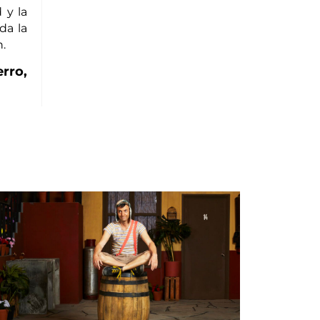
 y la
da la
.
erro,