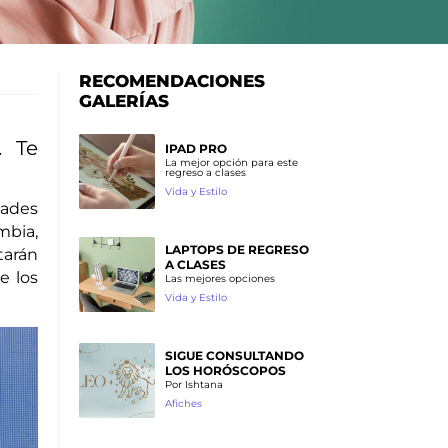
RECOMENDACIONES
GALERÍAS
. Te
IPAD PRO
La mejor opción para este
regreso a clases
Vida y Estilo
dades
mbia,
LAPTOPS DE REGRESO
tarán
A CLASES
e los
Las mejores opciones
Vida y Estilo
SIGUE CONSULTANDO
LOS HORÓSCOPOS
Por Ishtana
Afiches