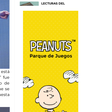
LECTURAS DEL
VERANO
Títulos para entender tu
mente
Afiches
SAM SMITH: HAZEL
EYES
Un nuevo y emotivo disco
sobre NY
Afiches
RAYAS COLORIDAS
Por Mónica Muñoz
Go Fashion
 está
” fue
so de
WRAPOLLO
ue se
Por Chef Christian Lima
DIY y Algo más
uesta
WRAP DE PAVO EN