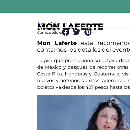
Inicio
/
Afiches
/
MON LAFERTE
Nueva gira
Compártelo en:
Mon Laferte
está recorriend
contamos los detalles del event
La gira que promociona su octavo disc
de México y después de recorrer otras 
Costa Rica, Honduras y Guatemala, visi
nuevos y anteriores éxitos, además el 
boletos va desde los 427 pesos hasta los