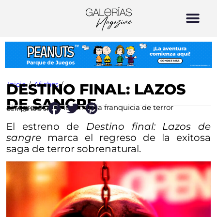
Inicio
/
Afiches
/
DESTINO FINAL: LAZOS
DE SANGRE
El regreso de la legendaria franquicia de terror
Compártelo en:
El estreno de
Destino final: Lazos de
sangre
marca el regreso de la exitosa
saga de terror sobrenatural.