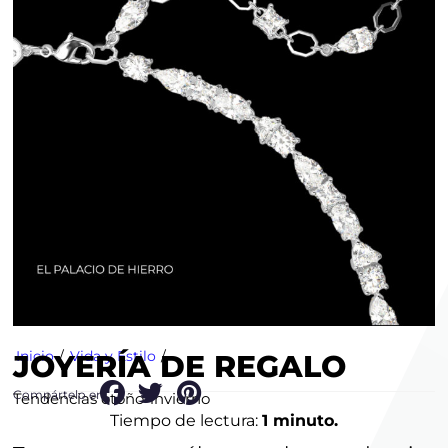
Inicio
/
Vida y Estilo
/
JOYERÍA DE REGALO
Compártelo en:
Tendencias otoño-invierno
Tiempo de lectura:
1 minuto.