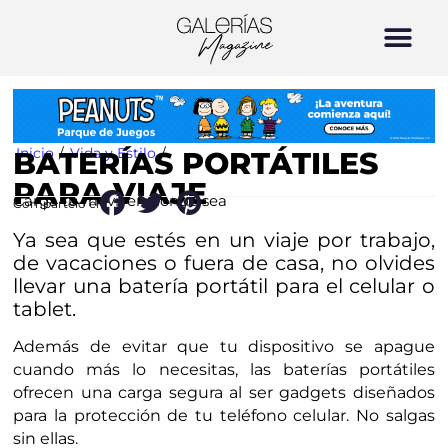
Inicio
/
Vida y Estilo
/
BATERÍAS PORTÁTILES
PARA VIAJE
Carga tu móvil en donde sea
Compártelo en:
Ya sea que estés en un viaje por trabajo,
de vacaciones o fuera de casa, no olvides
llevar una batería portátil para el celular o
tablet.
Además de evitar que tu dispositivo se apague
cuando más lo necesitas, las baterías portátiles
ofrecen una carga segura al ser gadgets diseñados
para la protección de tu teléfono celular. No salgas
sin ellas.