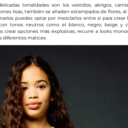
licadas tonalidades son los vestidos, abrigos, camis
iones lisas, también se añaden estampados de flores, al 
narlos puedes optar por mezclarlos entre si para crear 
on tonos neutros como el blanco, negro, beige y c
as crear opciones más explosivas, recurre a looks monoc
 diferentes matices.