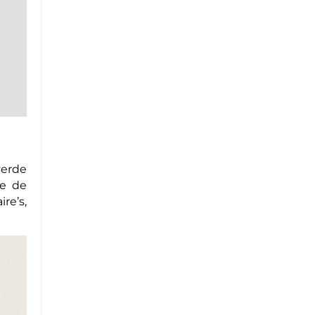
verde
le de
re’s,