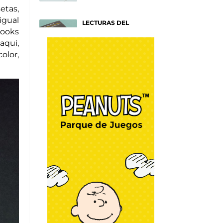
etas,
igual
LECTURAS DEL
VERANO
looks
Títulos para entender tu
aqui,
mente
Afiches
olor,
SAM SMITH: HAZEL
EYES
Un nuevo y emotivo disco
sobre NY
Afiches
RAYAS COLORIDAS
Por Mónica Muñoz
Go Fashion
WRAPOLLO
Por Chef Christian Lima
DIY y Algo más