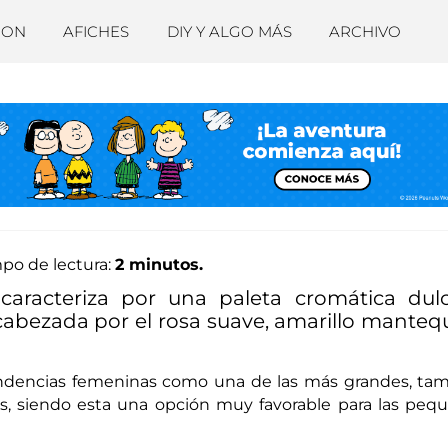
ION
AFICHES
DIY Y ALGO MÁS
ARCHIVO
po de lectura:
2 minutos.
caracteriza por una paleta cromática dul
abezada por el rosa suave, amarillo mantequi
tendencias femeninas como una de las más grandes, ta
as, siendo esta una opción muy favorable para las peq