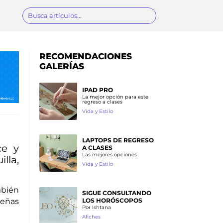
RECOMENDACIONES
GALERÍAS
IPAD PRO
La mejor opción para este
regreso a clases
Vida y Estilo
LAPTOPS DE REGRESO
ce y
A CLASES
Las mejores opciones
lla,
Vida y Estilo
mbién
SIGUE CONSULTANDO
LOS HORÓSCOPOS
ueñas
Por Ishtana
Afiches