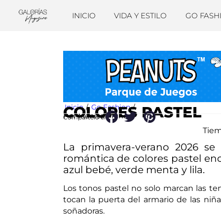
INICIO
VIDA Y ESTILO
GO FASH
Inicio
/
Go Fashion
/
COLORES PASTEL
Por Mónica Muñoz
Compártelo en:
Tiem
La primavera-verano 2026 se 
romántica de colores pastel enc
azul bebé, verde menta y lila.
Los tonos pastel no solo marcan las 
tocan la puerta del armario de las niñ
soñadoras.