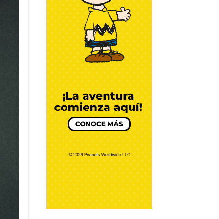
WRAP DE PAVO EN
CREMOSO DE
AGUACATE
Por Chef Daniel Zárate
DIY y Algo más
BATIDO DE YOGUR
GRIEGO
Por Chef Daniel Zárate
DIY y Algo más