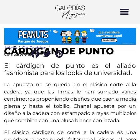
Inicio
/
Go Fashion
/
CÁRDIGAN DE PUNTO
Por Mónica Muñoz
Compártelo en:
El cárdigan de punto es el aliado
fashionista para los looks de universidad.
La apuesta no se queda en el clásico corte a la
cadera, ya que las firmas le han sumado varios
centímetros proponiendo diseños que caen a media
pierna y hasta el tobillo. Chanel apuesta por un
diseño a la cadera con estampado a rayas multicolor
que combina con una blusa blanca con lazada.
El clásico cárdigan de corte a la cadera es una
prenda que no te puede faltar para lucir casual, pero