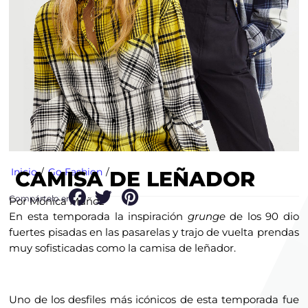
Inicio
/
Go Fashion
/
CAMISA DE LEÑADOR
Compártelo en:
Por Mónica Muñoz
En esta temporada la inspiración
grunge
de los 90 dio
fuertes pisadas en las pasarelas y trajo de vuelta prendas
muy sofisticadas como la camisa de leñador.
Uno de los desfiles más icónicos de esta temporada fue