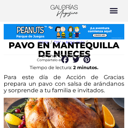
Inicio
/
DIY y Algo más
/
PAVO EN MANTEQUILLA
DE NUECES
Por Chef Christian Lima
Compártelo en:
Tiempo de lectura:
2 minutos.
Para este día de Acción de Gracias
prepara un pavo con salsa de arándanos
y sorprende a tu familia e invitados.