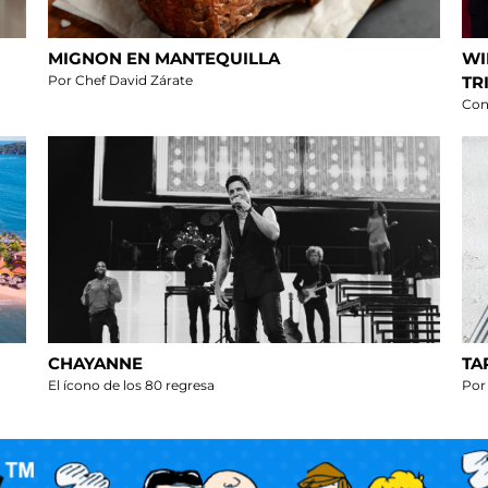
MIGNON EN MANTEQUILLA
WI
Por Chef David Zárate
TR
Con
CHAYANNE
TA
El ícono de los 80 regresa
Por