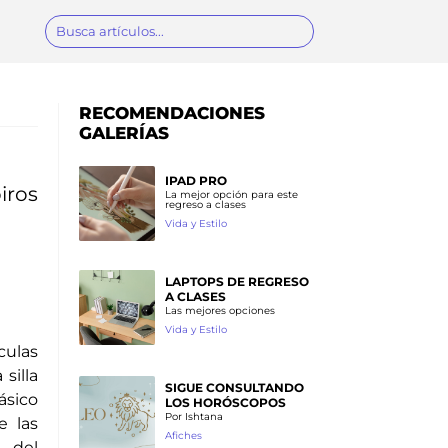
RECOMENDACIONES
GALERÍAS
IPAD PRO
ros
La mejor opción para este
regreso a clases
Vida y Estilo
LAPTOPS DE REGRESO
A CLASES
Las mejores opciones
Vida y Estilo
ículas
 silla
SIGUE CONSULTANDO
ásico
LOS HORÓSCOPOS
Por Ishtana
e las
Afiches
 del