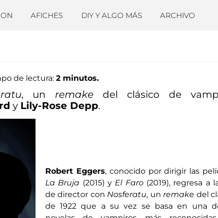
ION
AFICHES
DIY Y ALGO MÁS
ARCHIVO
po de lectura:
2 minutos.
ratu
, un
remake
del clásico de vampi
rd
y
Lily-Rose Depp
.
Robert Eggers
, conocido por dirigir las pel
La Bruja
(2015) y
El Faro
(2019), regresa a la
de director con
Nosferatu
, un
remake
del cl
de 1922 que a su vez se basa en una d
novelas de vampiros más reconocidas