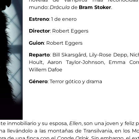
mundo:
Drácula
de
Bram Stoker
.
Estreno
: 1 de enero
Director
: Robert Eggers
Guion
: Robert Eggers
Reparto
: Bill Skarsgård, Lily-Rose Depp, Nic
Hoult, Aaron Taylor-Johnson, Emma Cor
Willem Dafoe
Género
: Terror gótico y drama
te inmobiliario y su esposa,
Ellen
, son una joven y feliz 
a llevándolo a las montañas de Transilvania, en los M
pra de una finca con el
Conde Orlok
. Sin embargo, el ex