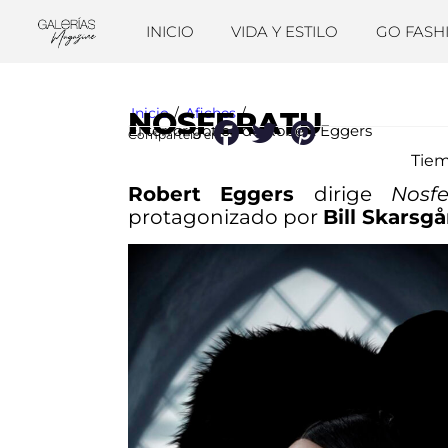
INICIO
VIDA Y ESTILO
GO FASH
Inicio
/
Afiches
/
NOSFERATU
El terror gótico de Robert Eggers
Compártelo en:
Tiem
Robert Eggers
dirige
Nosfe
protagonizado por
Bill Skarsgå