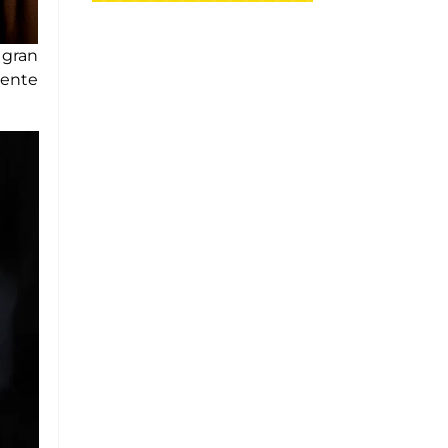
 gran
mente