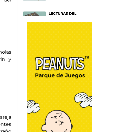
LECTURAS DEL
VERANO
Títulos para entender tu
mente
Afiches
SAM SMITH: HAZEL
holas
EYES
Un nuevo y emotivo disco
rin y
sobre NY
Afiches
RAYAS COLORIDAS
Por Mónica Muñoz
Go Fashion
WRAPOLLO
Por Chef Christian Lima
pareja
DIY y Algo más
ontes
traño