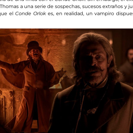
homas a una serie de sospechas, sucesos extraños y j
que el
Conde Orlok
es, en realidad, un vampiro dispue