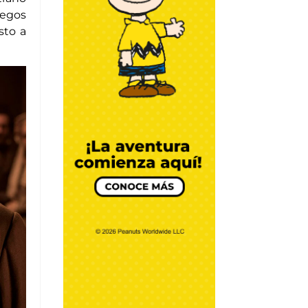
uegos
WRAP DE PAVO EN
CREMOSO DE
sto a
AGUACATE
Por Chef Daniel Zárate
DIY y Algo más
BATIDO DE YOGUR
GRIEGO
Por Chef Daniel Zárate
DIY y Algo más